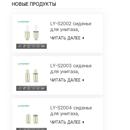
НОВЫЕ ПРОДУКТЫ
LY-S2002 сиденье
для унитаза,
дешевый мягкий
ЧИТАТЬ ДАЛЕЕ
закрывающийся
демпфер/
амортизатор с
большим крутящим
моментом,
LY-S2003 сиденье
металлический вал,
для унитаза,
лопастной демпфер
дешевый мягкий
ЧИТАТЬ ДАЛЕЕ
для стиральной
закрывающийся
машины,
демпфер/
быстроразъемный
амортизатор с
шарнир, замедление
большим крутящим
моментом,
LY-S2004 сиденье
металлический вал,
для унитаза,
лопастной демпфер
дешевый мягкий
ЧИТАТЬ ДАЛЕЕ
для стиральной
закрывающийся
машины,