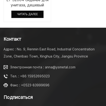
унитаза, дешевый
мягкий закрывающийся
ЧИТАТЬ ДАЛЕЕ
демпфер/амортизатор
с большим крутящим
моментом,
металлический вал,
лопастной демпфер
Контакт
для стиральной
машины,
Адрес : No. 9, Renmin East Road, Industrial Concentration
быстроразъемный
Zone, Chenbao Town, Xinghua City, Jiangsu Province
шарнир, замедление
Электронная почта : anna@ysmetal.com
Тел. : +86 15952695023
Факс : +0523-83999696
Подписаться