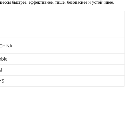
ессы быстрее, эффективнее, тише, безопаснее и устойчивее.
CHINA
able
I
YS