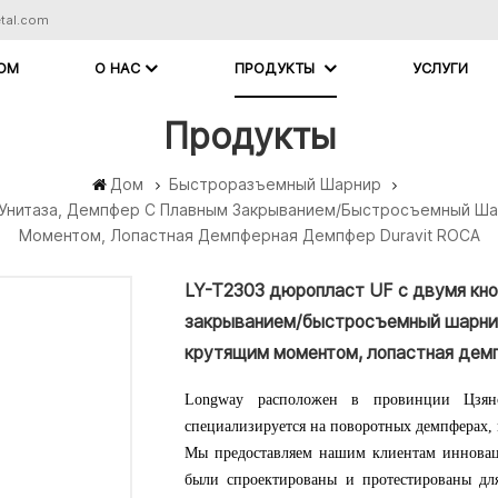
tal.com
ОМ
О НАС
ПРОДУКТЫ
УСЛУГИ
Продукты
Дом
Быстроразъемный Шарнир
 Унитаза, Демпфер С Плавным Закрыванием/быстросъемный Ш
Моментом, Лопастная Демпферная Демпфер Duravit ROCA
LY-T2303 дюропласт UF с двумя кно
закрыванием/быстросъемный шарнир
крутящим моментом, лопастная дем
Longway расположен в провинции Цзянс
специализируется на поворотных демпферах, 
Мы предоставляем нашим клиентам инновац
были спроектированы и протестированы для