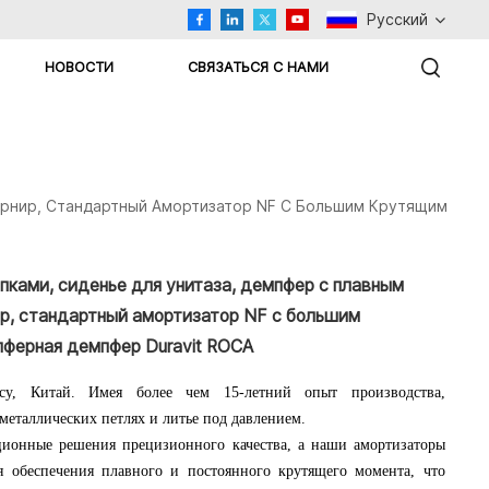
Русский
НОВОСТИ
СВЯЗАТЬСЯ С НАМИ
English
Русский
арнир, Стандартный Амортизатор NF С Большим Крутящим
اللغة العربية
Español
пками, сиденье для унитаза, демпфер с плавным
Türkçe
, стандартный амортизатор NF с большим
пферная демпфер Duravit ROCA
у, Китай. Имея более чем 15-летний опыт производства,
металлических петлях и литье под давлением.
ионные решения прецизионного качества, а наши амортизаторы
 обеспечения плавного и постоянного крутящего момента, что